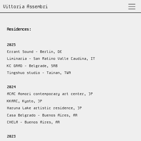
Vittoria Assembri
Residences:
2025
Errant Sound - Berlin, DE
Liminaria - San Matino Valle Caudina, IT
KC GRAD - Belgrade, SRB
Tingshuo studio - Tainan, TWN
2024
ACAC Aomori contemporary art center, JP
KKARC, Kyoto, JP
Haruna Lake artistic residence, JP
Casa Belgrado - Buenos Aires, AR
CHELA - Buenos Aires, AR
2023